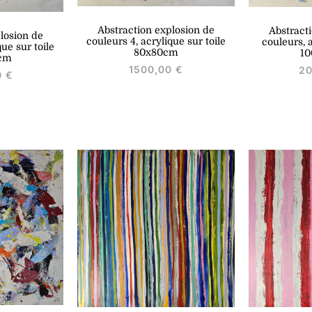
Abstraction explosion de
Abstract
losion de
couleurs 4, acrylique sur toile
couleurs, a
que sur toile
80x80cm
1
cm
1500,00
€
2
0
€