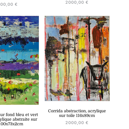
2000,00
€
000,00
€
Corrida abstraction, acrylique
ur fond bleu et vert
sur toile 116x89cm
ylique abstraite sur
2000,00
€
 100x73x2cm