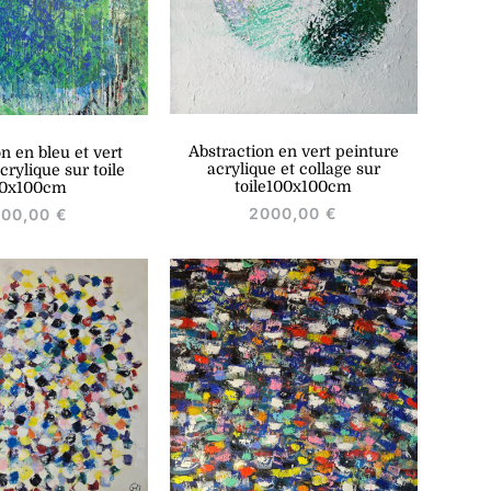
Abstraction en vert peinture
n en bleu et vert
acrylique et collage sur
crylique sur toile
toile100x100cm
00x100cm
2000,00
€
000,00
€