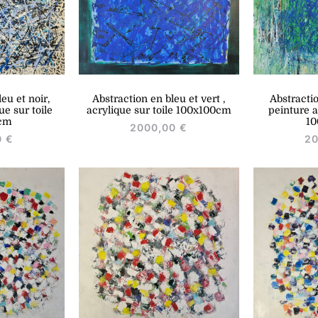
eu et noir,
Abstractio
Abstraction en bleu et vert ,
ue sur toile
peinture a
acrylique sur toile 100x100cm
cm
1
2000,00
€
0
€
2