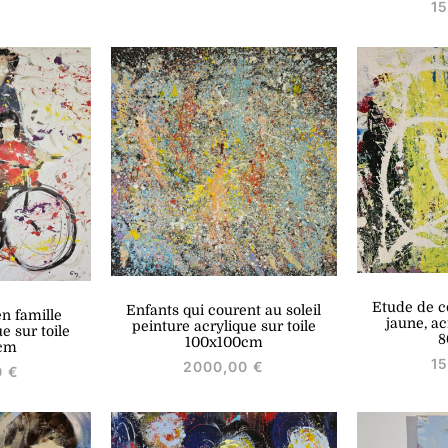
1
Etude de c
Enfants qui courent au soleil
en famille
jaune, ac
peinture acrylique sur toile
e sur toile
8
100x100cm
cm
1
2000,00
€
0
€