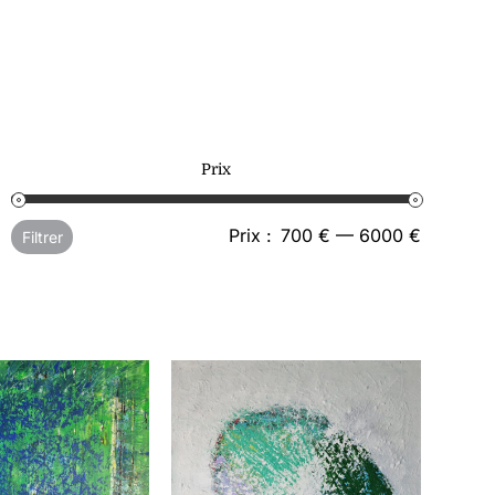
Prix
Prix
Prix
Prix :
700 €
—
6000 €
Filtrer
min
max