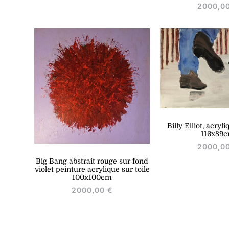
2000,0
Billy Elliot, acryli
116x89
2000,0
Big Bang abstrait rouge sur fond
violet peinture acrylique sur toile
100x100cm
2000,00
€