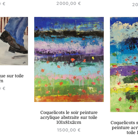
2000,00
€
0
€
2
que sur toile
cm
0
€
Coquelicots le soir peinture
acrylique abstraite sur toile
101x81x2cm
Coquelicots s
peinture acr
1500,00
€
toile