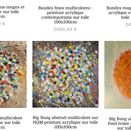
ons rouges et
Bandes roug
Bandes fines multicolores :
e sur toile
acrylique 
peinture acrylique
cm
toil
contemporaine sur toile
100x100cm
0
€
2
2000,00
€
Big Bang abstrait multicolore sur
 multicolore
Big Bang a
HQM peinture acrylique sur toile
e sur toile
fond ivoire
100x100cm
cm
sur to