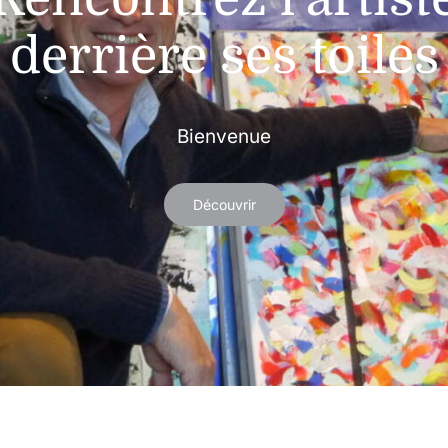
derrière ses toiles
Bienvenue
Découvrir