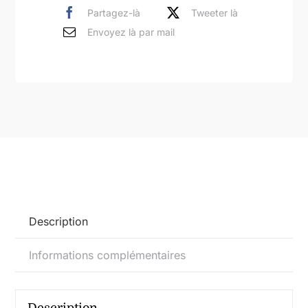
orange
Partagez-là
Tweeter là
rouge
Envoyez là par mail
peinture
acrylique
sur
toile
100x100cm
Description
Informations complémentaires