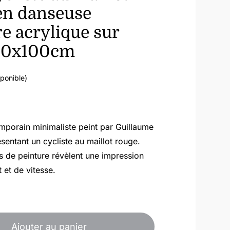
en danseuse
e acrylique sur
100x100cm
sponible)
mporain minimaliste peint par Guillaume
sentant un cycliste au maillot rouge.
s de peinture révèlent une impression
et de vitesse.
quantité
de
Ajouter au panier