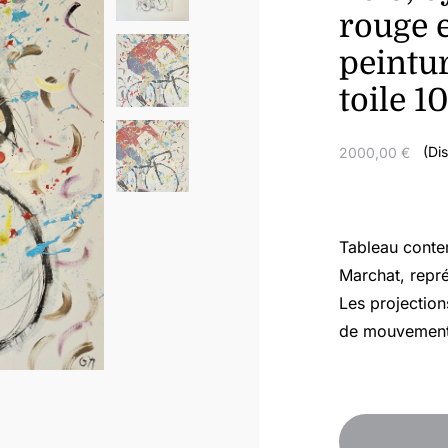
rouge 
peintur
toile 
(Di
2000,00
€
Tableau conte
Marchat, repré
Les projection
de mouvement 