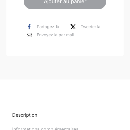
Ajouter au panier
Femme
nue
abstraite
Partagez-là
Tweeter là
assise
Envoyez là par mail
peinture
acrylique
sur
toile
100x81cm
Description
Informations complémentaires