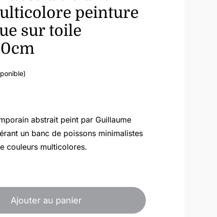
ulticolore peinture
ue sur toile
00cm
sponible)
porain abstrait peint par Guillaume
érant un banc de poissons minimalistes
de couleurs multicolores.
quantité
de
Ajouter au panier
Poisson