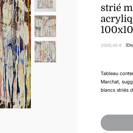
strié m
acryliq
100x1
(Di
2000,00
€
Tableau contem
Marchat, sugg
blancs striés 