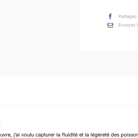
Partagez-
Envoyez l
n
vre, j’ai voulu capturer la fluidité et la légèreté des poiss