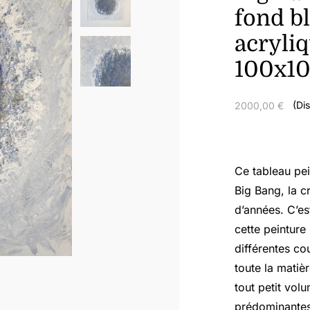
fond bl
acryliq
100x1
(Di
2000,00
€
Ce tableau pei
Big Bang, la cr
d’années. C’es
cette peinture
différentes cou
toute la matiè
tout petit vol
prédominantes 