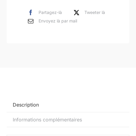
sur
azur
Partagez-là
Tweeter là
peinture
Envoyez là par mail
acrylique
sur
toile
116x89cm
Description
Informations complémentaires