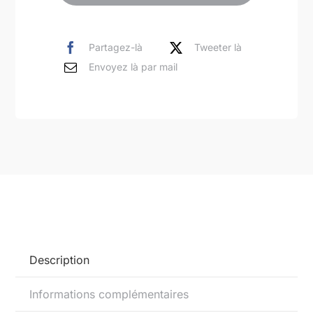
Poissons
jaunes,
rouges,
Partagez-là
Tweeter là
bleus,
Envoyez là par mail
blancs,
peinture
acrylique
sur
toile
100x100cm
Description
Informations complémentaires