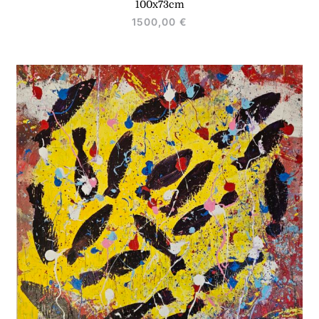
100x73cm
1500,00
€