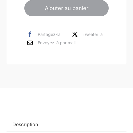
de
Ajouter au panier
Femme
se
déshabillant
Partagez-là
Tweeter là
peinture
Envoyez là par mail
acrylique
sur
toile
100x73cm
Description