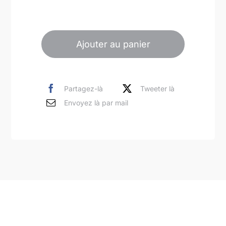
quantité
de
Ajouter au panier
Paysage
en
vert
Partagez-là
Tweeter là
et
Envoyez là par mail
bleu
avec
maisons
blanches
3
peinture
moderne
acrylique
sur