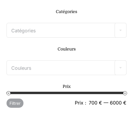
Catégories
Catégories
Couleurs
Couleurs
Prix
Pri
Pri
Prix :
700 €
—
6000 €
Filtrer
mi
ma