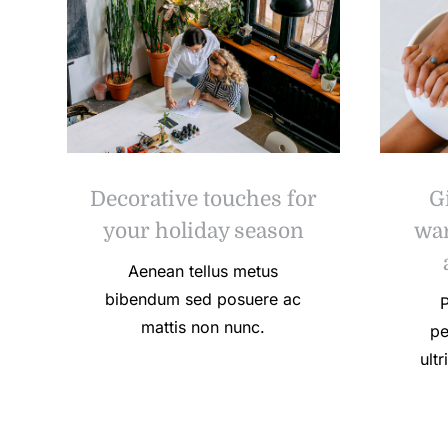
Decorative touches for
G
your holiday season
war
Aenean tellus metus
bibendum sed posuere ac
P
mattis non nunc.
pe
ult