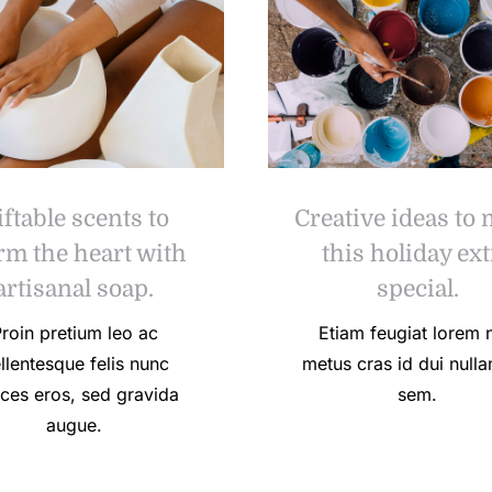
iftable scents to
Creative ideas to
m the heart with
this holiday ext
artisanal soap.
special.
roin pretium leo ac
Etiam feugiat lorem 
llentesque felis nunc
metus cras id dui nulla
rices eros, sed gravida
sem.
augue.