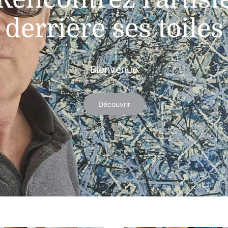
derrière ses toiles
Bienvenue
Découvrir