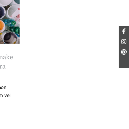
 make
ra
non
m vel